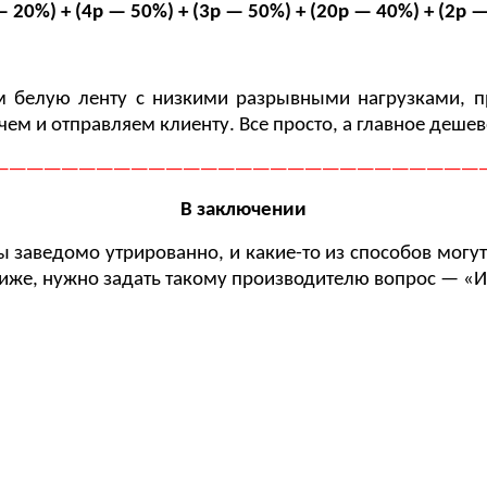
 20%) + (4р — 50%) + (3р — 50%) + (20р — 40%) + (2р —
 белую ленту с низкими разрывными нагрузками, п
ем и отправляем клиенту. Все просто, а главное дешев
————————————————————————————
В заключении
ы заведомо утрированно, и какие-то из способов могут
ниже, нужно задать такому производителю вопрос — «И
зводст
йтесь кач