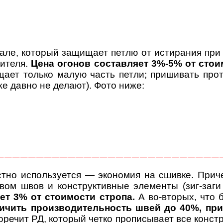
але, который защищает петлю от истирания при 
дителя.
Цена огонов составляет 3%-5% от стои
ает только малую часть петли; пришивать прот
же давно не делают). Фото ниже:
————————————————————————————
тно используется — экономия на сшивке. Приче
вом швов и конструктивные элементы (зиг-заг
ет 3% от стоимости стропа.
А во-вторых, что 
ичить производительность швей до 40%, при 
речит РД, который четко прописывает все конст