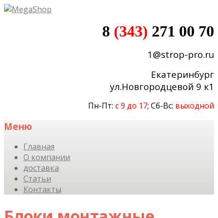
8
(343)
271 00 70
1@strop-pro.ru
Екатеринбург
ул.Новгородцевой 9 к1
Пн-Пт:
с 9 до 17
; Сб-Вс:
выходной
Меню
Skip
Главная
to
О компании
content
доставка
Статьи
Контакты
Блоки монтажные